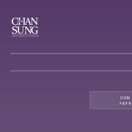
JOIN
入会する